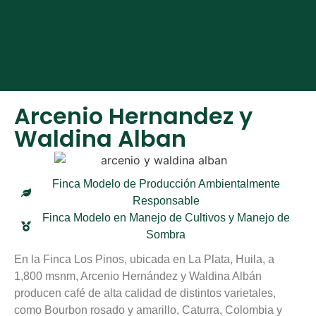
Español
English
Arcenio Hernandez y
Waldina Alban
Finca Modelo de Producción Ambientalmente
Responsable
Finca Modelo en Manejo de Cultivos y Manejo de
Sombra
En la Finca Los Pinos, ubicada en La Plata, Huila, a
1,800 msnm, Arcenio Hernández y Waldina Albán
producen café de alta calidad de distintos varietales,
como Bourbon rosado y amarillo, Caturra, Colombia y