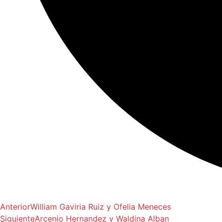
Anterior
William Gaviria Ruiz y Ofelia Meneces
Siguiente
Arcenio Hernandez y Waldina Alban